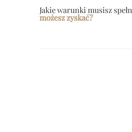
Jakie warunki musisz spełn
możesz zyskać?
Studium wykonalności dla firm (MŚP)
Profesjonalne studium wykonalności otwier
Twojej firmie dostęp do dofinansowań
z programów unijnych i krajowych, gdzie kw
wsparcia dla przedsiębiorstw sięgają od
200 
do nawet kilku milionów złotych
. Dobrze
przygotowany dokument znacząco zwiększa
punktację wniosku na etapie oceny merytory
bo pokazuje komisji, że projekt jest realny,
przemyślany i przyniesie trwałe efekty.
To inwestycja, która wielokrotnie się zwraca j
przy pierwszej przyznanej dotacji.