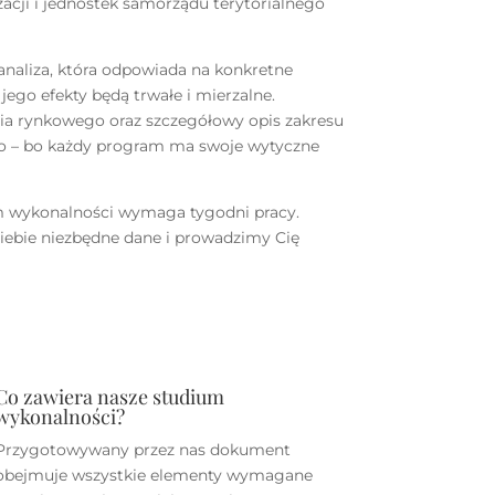
zacji i jednostek samorządu terytorialnego
analiza, która odpowiada na konkretne
 jego efekty będą trwałe i mierzalne.
nia rynkowego oraz szczegółowy opis zakresu
o – bo każdy program ma swoje wytyczne
m wykonalności wymaga tygodni pracy.
iebie niezbędne dane i prowadzimy Cię
Co zawiera nasze studium
wykonalności?
Przygotowywany przez nas dokument
obejmuje wszystkie elementy wymagane