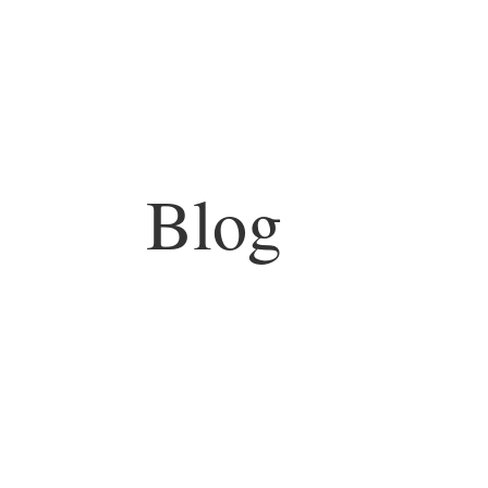
Blog
danielkraszevsky
Programy realizowane w ramach FELU – Fu
inwestycji zdrowotnych w województwie l