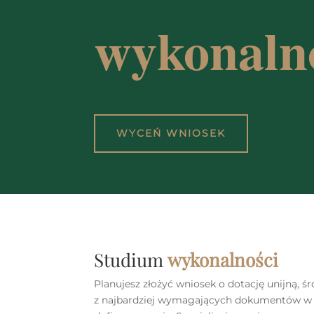
wykonalno
WYCEŃ WNIOSEK
Studium
wykonalności
Planujesz złożyć wniosek o dotację unijną, 
z najbardziej wymagających dokumentów w c