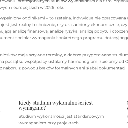
gotowaniu
profesjonalnych studiów wykonalności
dla firm, organi
wych i europejskich w 2026 roku.
ypełniony ogólnikami – to rzetelna, indywidualnie opracowana 
rojekt jest realny technicznie, czy uzasadniony ekonomicznie, czy
cą analizę finansową, analizę ryzyka, analizę popytu i otocze
dokument spełniał wymagania konkretnego programu dotacyjneg
 wniosków mają sztywne terminy, a dobrze przygotowane studiu
 na początku współpracy ustalamy harmonogram, zbieramy od C
e z naboru z powodu braków formalnych ani słabej dokumentacji.
Kiedy studium wykonalności jest
wymagane?
)
Studium wykonalności jest standardowym
wymaganiem przy projektach