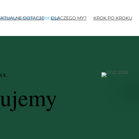
AKTUALNE DOTACJE
DLACZEGO MY?
KROK PO KROKU
NE.
wujemy