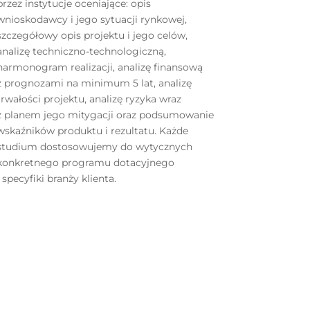
przez instytucje oceniające: opis
wnioskodawcy i jego sytuacji rynkowej,
szczegółowy opis projektu i jego celów,
analizę techniczno-technologiczną,
harmonogram realizacji, analizę finansową
z prognozami na minimum 5 lat, analizę
trwałości projektu, analizę ryzyka wraz
z planem jego mitygacji oraz podsumowanie
wskaźników produktu i rezultatu. Każde
studium dostosowujemy do wytycznych
konkretnego programu dotacyjnego
i specyfiki branży klienta.