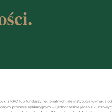
ści.
środki z KPO lub funduszy regionalnych, ale instytucja wymaga o
ałym procesie aplikacyjnym – i jednocześnie jeden z kluczowy