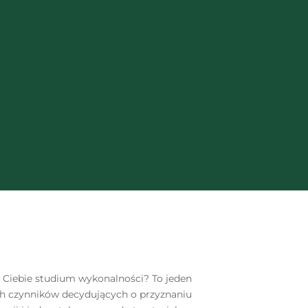
d Ciebie studium wykonalności? To jeden
ch czynników decydujących o przyznaniu